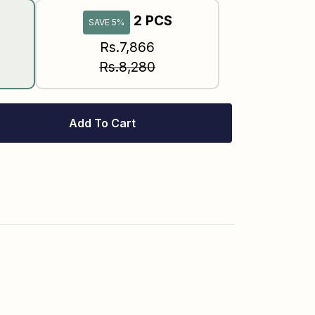
2 PCS
SAVE 5%
Rs.7,866
Rs.8,280
Add To Cart