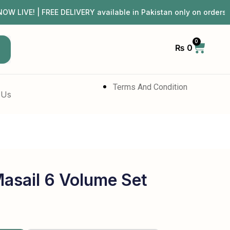
E! | FREE DELIVERY available in Pakistan only on orders
0
₨
0
h
Terms And Condition
 Us
Masail 6 Volume Set