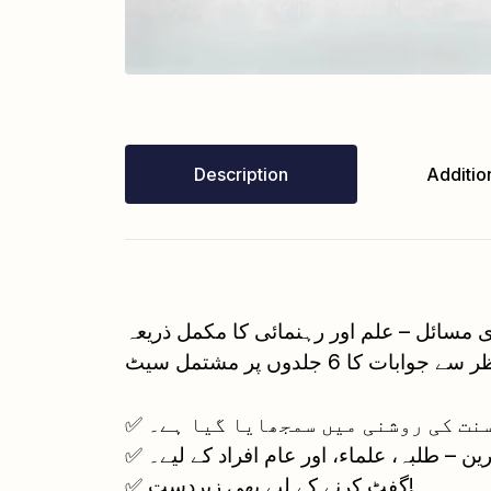
Description
Addition
✅ نت کی روشنی میں سمجھایا گیا ہے۔
✅ ن – طلبہ، علماء، اور عام افراد کے لیے۔
✅ گفٹ کرنے کے لیے بھی زبردست!