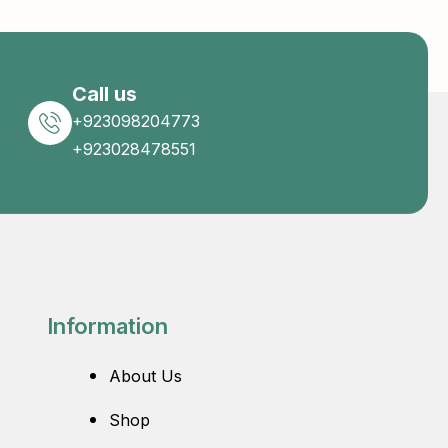
Call us
+923098204773
+923028478551
Information
About Us
Shop