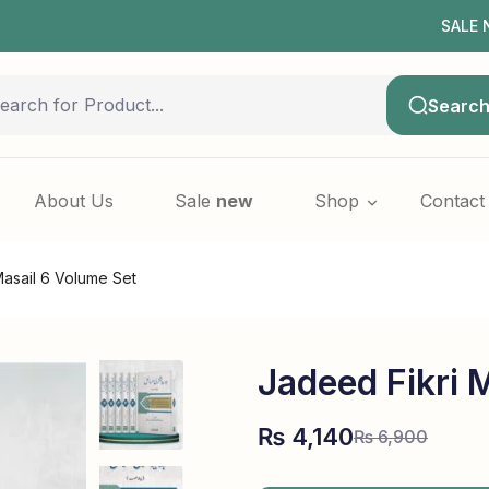
SALE NOW LIV
Searc
About Us
Sale
new
Shop
Contact
asail 6 Volume Set
Jadeed Fikri 
₨
4,140
₨
6,900