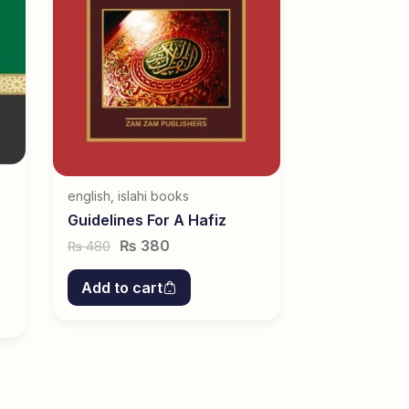
english
,
islahi books
Guidelines For A Hafiz
₨
380
480
₨
Add to cart