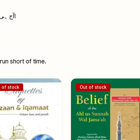
آج ہی اپنی لائبریری کو مزید علم سے روشن کریں!
un short of time.
 of stock
Out of stock