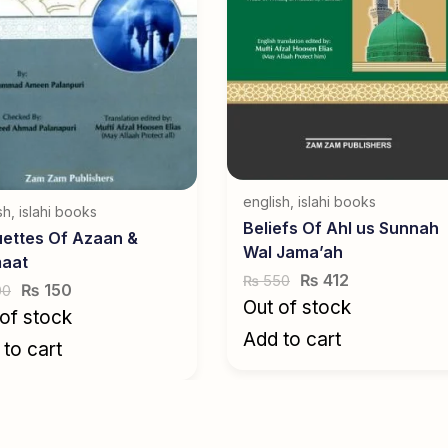
english
,
islahi books
sh
,
islahi books
Beliefs Of Ahl us Sunnah
uettes Of Azaan &
Wal Jama’ah
maat
₨
412
550
₨
₨
150
00
Out of stock
of stock
Add to cart
to cart