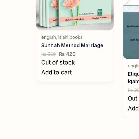
english
,
islahi books
Sunnah Method Marriage
₨
420
560
₨
Out of stock
engli
Add to cart
Etiq
Iqa
3
₨
Out 
Add 