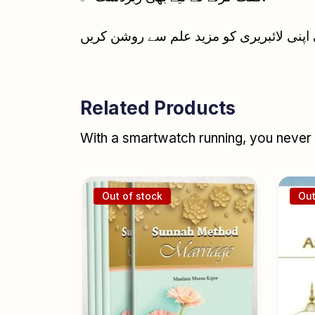
Related Products
With a smartwatch running, you never r
Out of stock
Out
Of The