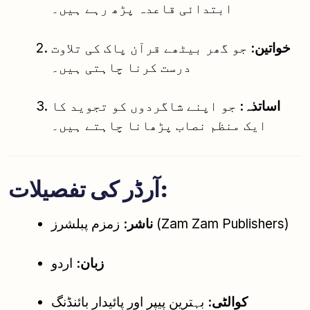
ابتدائی قاعدہ پڑھ رہے ہیں۔
خواتین:
جو گھر بیٹھے قرآن پاک کی تلاوت
درست کرنا چاہتی ہیں۔
اساتذہ:
جو اپنے شاگردوں کو تجوید کا
ایک منظم نصاب پڑھانا چاہتے ہیں۔
آرڈر کی تفصیلات:
زمزم پبلشرز (Zam Zam Publishers)
ناشر:
زبان:
اردو
کوالٹی:
بہترین پیپر اور پائیدار بائنڈنگ