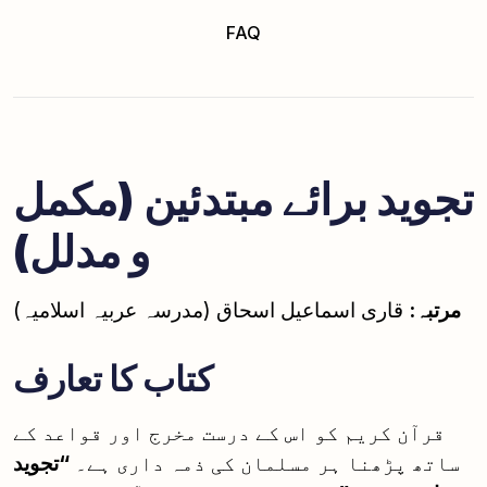
FAQ
تجوید برائے مبتدئین (مکمل
و مدلل)
مرتبہ:
قاری اسماعیل اسحاق (مدرسہ عربیہ اسلامیہ)
کتاب کا تعارف
قرآن کریم کو اس کے درست مخرج اور قواعد کے
ساتھ پڑھنا ہر مسلمان کی ذمہ داری ہے۔
“تجوید