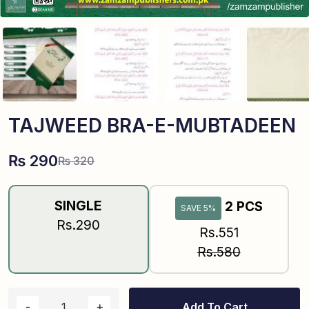
TAJWEED BRA-E-MUBTADEEN
₨
290
₨
320
SINGLE
2 PCS
SAVE 5%
Rs.290
Rs.551
Rs.580
Add To Cart