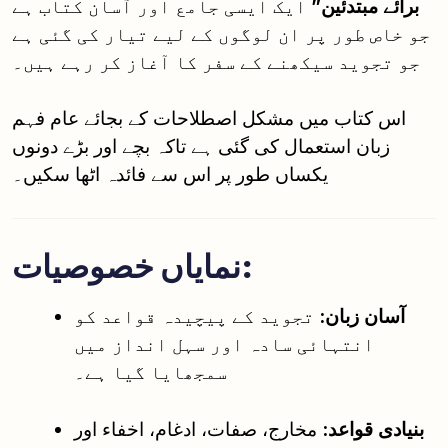
برائے مبتدئین”
ایک ایسی جامع اور آسان کتاب ہے
جو خاص طور پر ان لوگوں کے لیے تیار کی گئی ہے
جو تجوید سیکھنے کے سفر کا آغاز کر رہے ہیں۔
اس کتاب میں مشکل اصطلاحات کے بجائے عام فہم
زبان استعمال کی گئی ہے تاکہ بچے اور بڑے دونوں
یکساں طور پر اس سے فائدہ اٹھا سکیں۔
نمایاں خصوصیات:
آسان زبان:
تجوید کے پیچیدہ قواعد کو
انتہائی سادہ اور سہل انداز میں
سمجھایا گیا ہے۔
بنیادی قواعد:
مخارج، صفات، ادغام، اخفاء اور