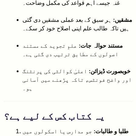
غنہ جیسے اہم قواعد کی مکمل وضاحت۔
مشقیں:
ہر سبق کے بعد عملی مشقیں دی گئی
ہیں تاکہ طالب علم اپنی اصلاح خود کر سکے۔
مستند حوالہ جات:
علمِ تجوید کے مستند
اصولوں کے مطابق ترتیب دی گئی ہے۔
خوبصورت ڈیزائن:
اعلیٰ کوالٹی کی پرنٹنگ
اور واضح فونٹس، تاکہ پڑھنے میں آسانی
ہو۔
یہ کتاب کس کے لیے ہے؟
طلبا و طالبات:
جو مدارس یا اسکولوں میں